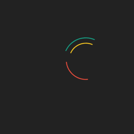
●●● online buchen ●●●
Seiten
Blog
Erklärung der Barrierefreiheit
Home
Hotel Restaurant Weinberg in Artern am Kyffhäuser
Impressum